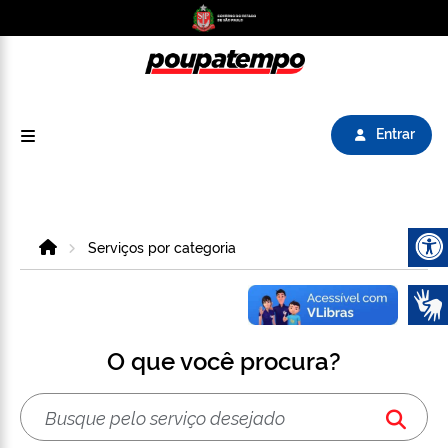
Logo do Poupatempo SP GOV BR direciona para
Entrar
Home
Serviços por categoria
Abrir 
O que você procura?