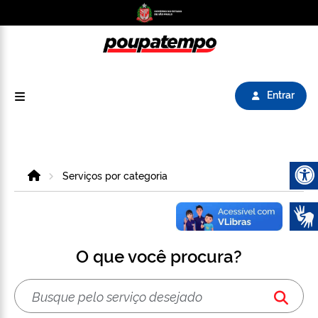
Logo do Poupatempo SP GOV BR direciona para
Entrar
Home
Serviços por categoria
Abrir 
O que você procura?