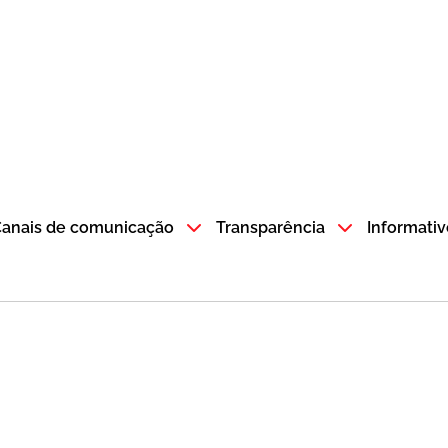
atempo SP GOV BR direciona para a página inicial
anais de comunicação
Transparência
Informativ