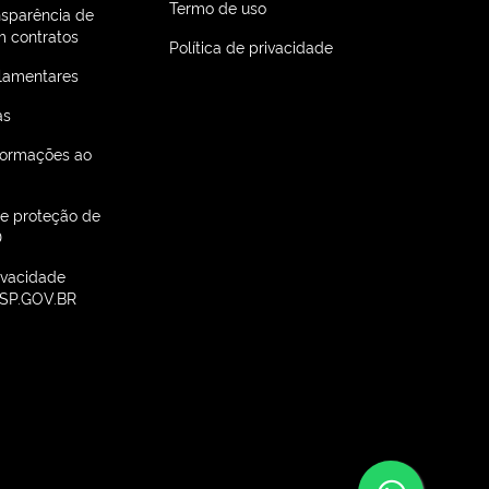
Termo de uso
nsparência de
 contratos
Política de privacidade
lamentares
as
nformações ao
de proteção de
D
rivacidade
SP.GOV.BR
Conv