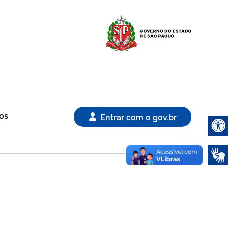
Logo Gover
os
Entrar com o gov.br
Abrir 