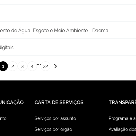
amento de Água, Esgoto e Meio Ambiente - Daema
igitais
1
2
3
4
32
Página 2
UNICAÇÃO
CARTA DE SERVIÇOS
TRANSPAR
nto
Serviços por assunto
Programa e 
Serviços por órgão
Avaliação dos