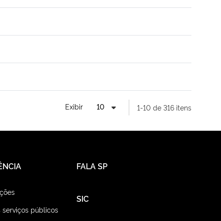
Exibir
1-10 de 316 itens
ÊNCIA
FALA SP
ações
SIC
 serviços públicos