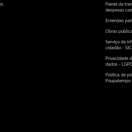
es
Painel da tra
despesas com
Emendas par
Obras públic
Serviço de i
cidadão - SIC
Privacidade 
dados - LGP
Política de p
Poupatempo 
 São Paulo em nova janela