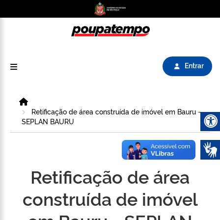
Logo do Poupatempo SP GOV BR direciona para
Entrar
Home
Retificação de área construída de imóvel em Bauru -
SEPLAN BAURU
Abrir 
Retificação de área
construída de imóvel