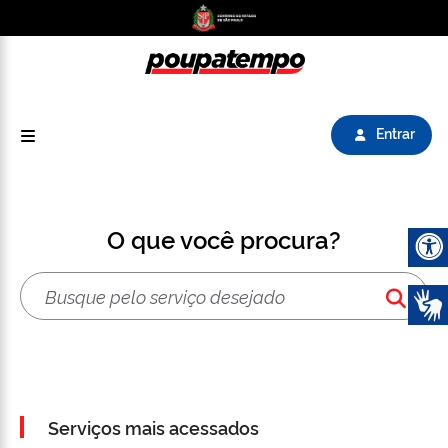
Logo do Poupatempo SP GOV BR direciona para
Entrar
O que você procura?
Abrir 
Serviços mais acessados