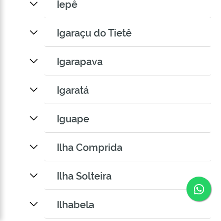
Iepê
Igaraçu do Tietê
Igarapava
Igaratá
Iguape
Ilha Comprida
Ilha Solteira
Co
Ilhabela