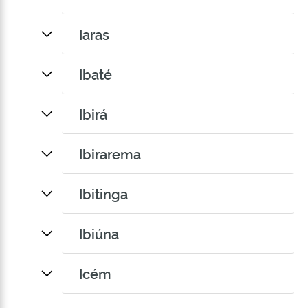
Iaras
Ibaté
Ibirá
Ibirarema
Ibitinga
Ibiúna
Icém