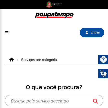
Logo do Poupatempo SP GOV BR direciona para
Entrar
Home
Serviços por categoria
Abrir 
O que você procura?