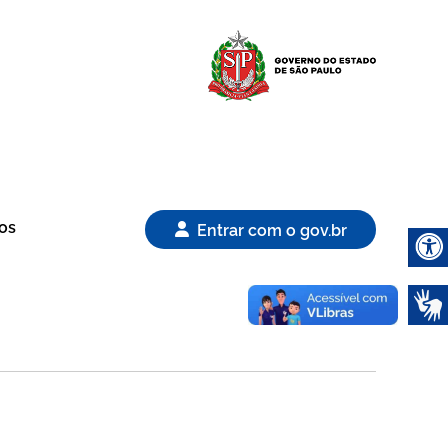
Logo Gover
os
Entrar com o gov.br
Abrir 