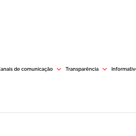
atempo SP GOV BR direciona para a página inicial
anais de comunicação
Transparência
Informativ