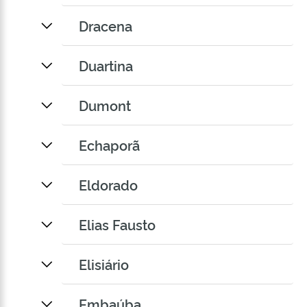
Dracena
Duartina
Dumont
Echaporã
Eldorado
Elias Fausto
Elisiário
Embaúba