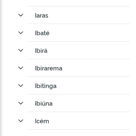
Iaras
Ibaté
Ibirá
Ibirarema
Ibitinga
Ibiúna
Icém