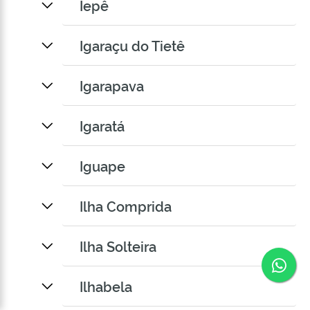
Iepê
Igaraçu do Tietê
Igarapava
Igaratá
Iguape
Ilha Comprida
Ilha Solteira
Co
Ilhabela