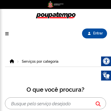
Logo do Poupatempo SP GOV BR direciona para
Entrar
Home
Serviços por categoria
Abrir 
O que você procura?