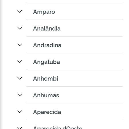
Amparo
Analândia
Andradina
Angatuba
Anhembi
Anhumas
Aparecida
Aparecida dOeste