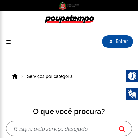
Logo do Poupatempo SP GOV BR direciona para
Entrar
Home
Serviços por categoria
Abrir 
O que você procura?