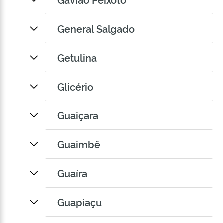
General Salgado
Getulina
Glicério
Guaiçara
Guaimbê
Guaíra
Guapiaçu