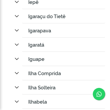
Iepê
Igaraçu do Tietê
Igarapava
Igaratá
Iguape
Ilha Comprida
Ilha Solteira
Co
Ilhabela