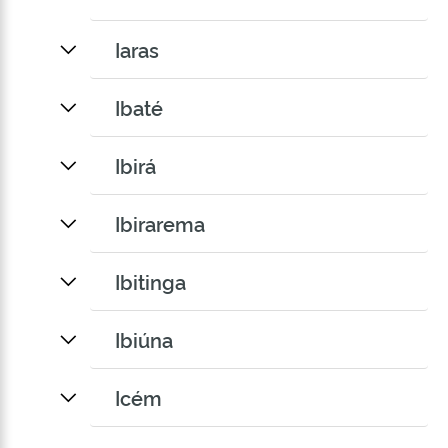
Iaras
Ibaté
Ibirá
Ibirarema
Ibitinga
Ibiúna
Icém