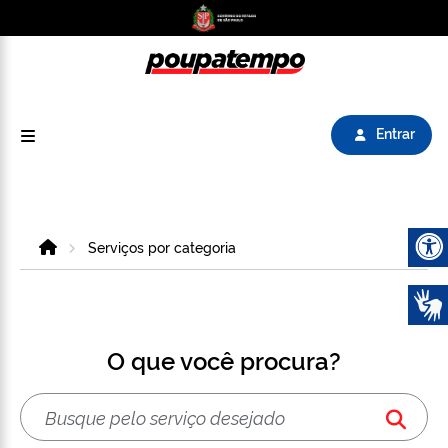
Logo do Poupatempo SP GOV BR direciona para
Entrar
Home
Serviços por categoria
Abrir 
O que você procura?