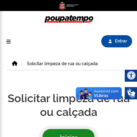
Logo do Poupatempo SP GOV BR direciona para
Entrar
Home
Solicitar limpeza de rua ou calçada
Abrir 
Solicitar limpeza de rua
ou calçada