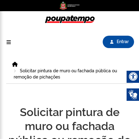
Logo do Poupatempo SP GOV BR direciona para
Entrar
Home
Solicitar pintura de muro ou fachada pública ou
remoção de pichações
Abrir 
Solicitar pintura de
muro ou fachada