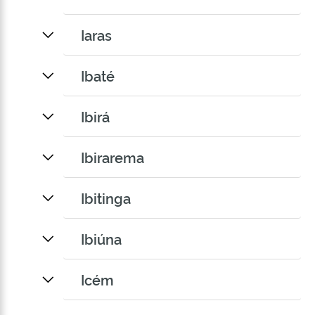
Iaras
Ibaté
Ibirá
Ibirarema
Ibitinga
Ibiúna
Icém