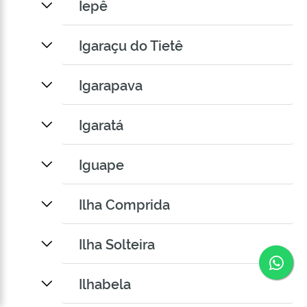
Iepê
Igaraçu do Tietê
Igarapava
Igaratá
Iguape
Ilha Comprida
Ilha Solteira
Co
Ilhabela