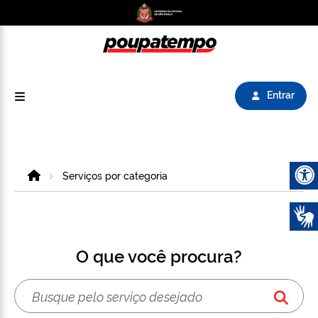
Logo do Poupatempo SP GOV BR direciona para
Entrar
Home
Serviços por categoria
Abrir 
O que você procura?