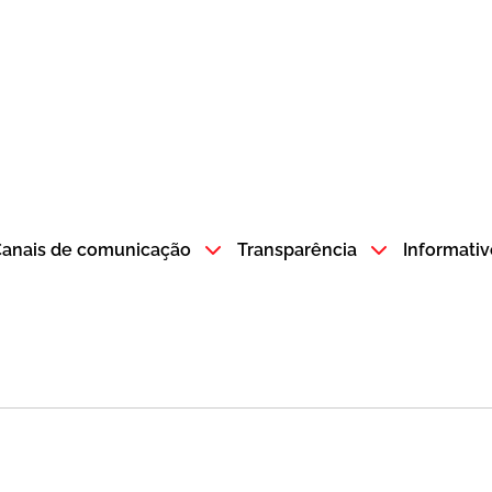
atempo SP GOV BR direciona para a página inicial
anais de comunicação
Transparência
Informativ