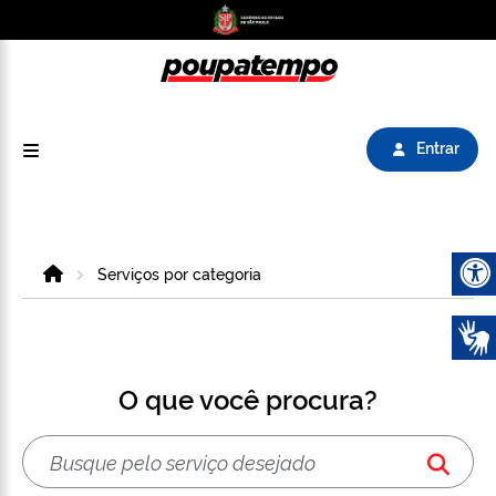
Logo do Poupatempo SP GOV BR direciona para
Entrar
Home
Serviços por categoria
Abrir 
O que você procura?