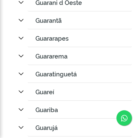
Guarani d Oeste
Guarantã
Guararapes
Guararema
Guaratinguetá
Guareí
Guariba
Co
Guarujá