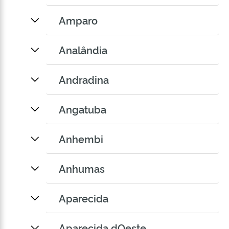
Amparo
Analândia
Andradina
Angatuba
Anhembi
Anhumas
Aparecida
Aparecida dOeste