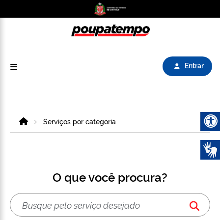
Logo do Poupatempo SP GOV BR direciona para
Entrar
Home
Serviços por categoria
Abrir 
O que você procura?