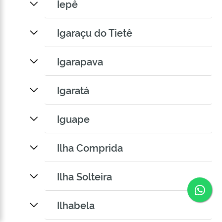
Iepê
Igaraçu do Tietê
Igarapava
Igaratá
Iguape
Ilha Comprida
Ilha Solteira
Co
Ilhabela