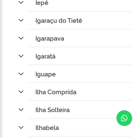
Iepê
Igaraçu do Tietê
Igarapava
Igaratá
Iguape
Ilha Comprida
Ilha Solteira
Co
Ilhabela