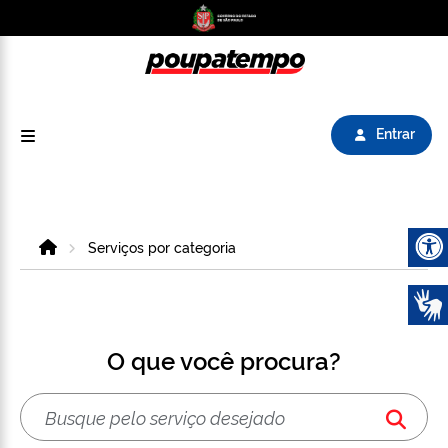
Logo do Poupatempo SP GOV BR direciona para
Entrar
Home
Serviços por categoria
Abrir 
O que você procura?