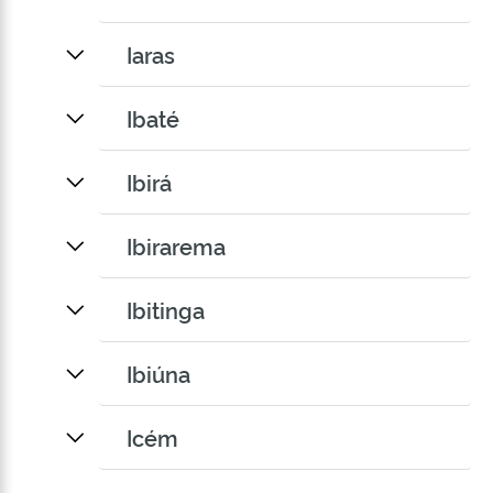
Iaras
Ibaté
Ibirá
Ibirarema
Ibitinga
Ibiúna
Icém