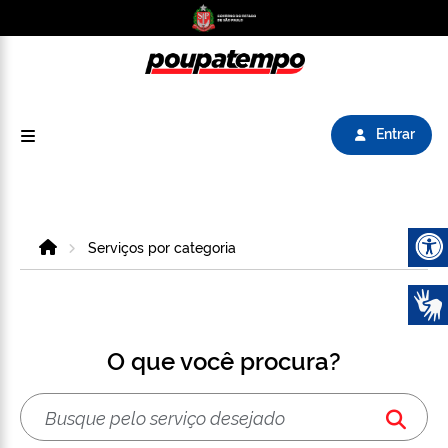
Logo do Poupatempo SP GOV BR direciona para
Entrar
Home
Serviços por categoria
Abrir 
O que você procura?