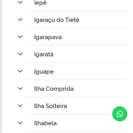
Iepê
Igaraçu do Tietê
Igarapava
Igaratá
Iguape
Ilha Comprida
Ilha Solteira
Co
Ilhabela