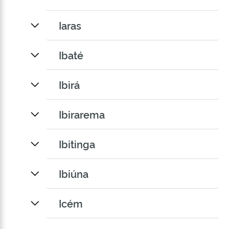
Iaras
Ibaté
Ibirá
Ibirarema
Ibitinga
Ibiúna
Icém