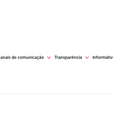
atempo SP GOV BR direciona para a página inicial
anais de comunicação
Transparência
Informativ