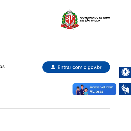
Logo Gover
os
Entrar com o gov.br
Abrir 