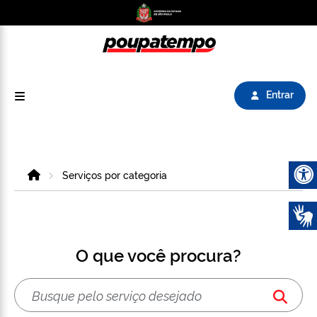
Logo do Poupatempo SP GOV BR direciona para
Entrar
Home
Serviços por categoria
Abrir 
O que você procura?