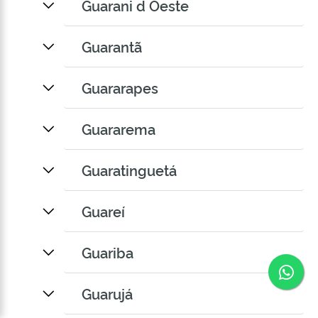
Guarani d Oeste
Guarantã
Guararapes
Guararema
Guaratinguetá
Guareí
Guariba
Co
Guarujá