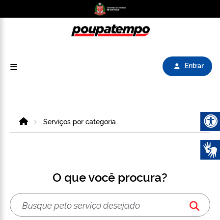
Logo do Poupatempo SP GOV BR direciona para
Entrar
Home
Serviços por categoria
Abrir 
O que você procura?