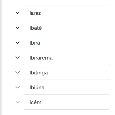
Iaras
Ibaté
Ibirá
Ibirarema
Ibitinga
Ibiúna
Icém