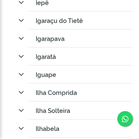
Iepê
Igaraçu do Tietê
Igarapava
Igaratá
Iguape
Ilha Comprida
Ilha Solteira
Co
Ilhabela