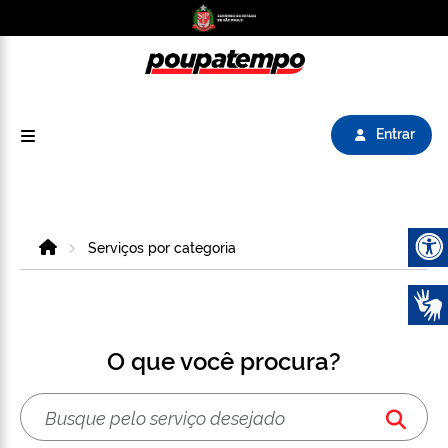
Logo do Poupatempo SP GOV BR direciona para
Entrar
Home
Serviços por categoria
Abrir 
O que você procura?