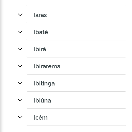
Iaras
Ibaté
Ibirá
Ibirarema
Ibitinga
Ibiúna
Icém