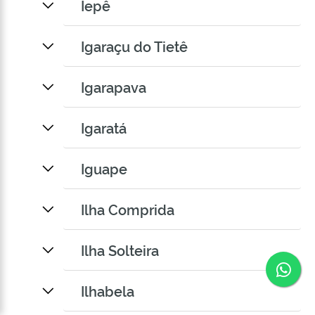
Iepê
Igaraçu do Tietê
Igarapava
Igaratá
Iguape
Ilha Comprida
Ilha Solteira
Co
Ilhabela