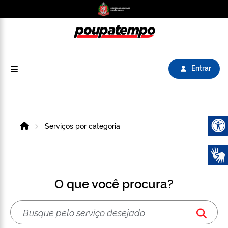
Logo do Poupatempo SP GOV BR direciona para
Entrar
Home
Serviços por categoria
Abrir 
O que você procura?