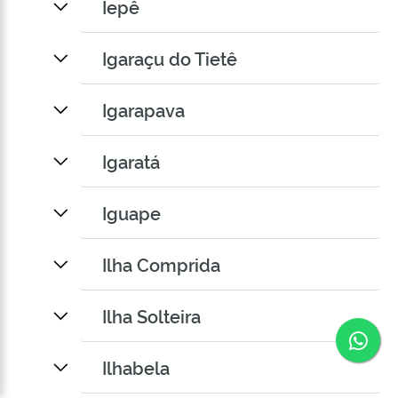
Iepê
Igaraçu do Tietê
Igarapava
Igaratá
Iguape
Ilha Comprida
Ilha Solteira
Co
Ilhabela