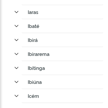
Iaras
Ibaté
Ibirá
Ibirarema
Ibitinga
Ibiúna
Icém