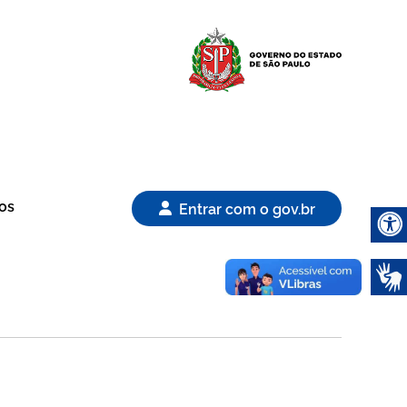
Logo Gover
os
Entrar com o gov.br
Abrir 