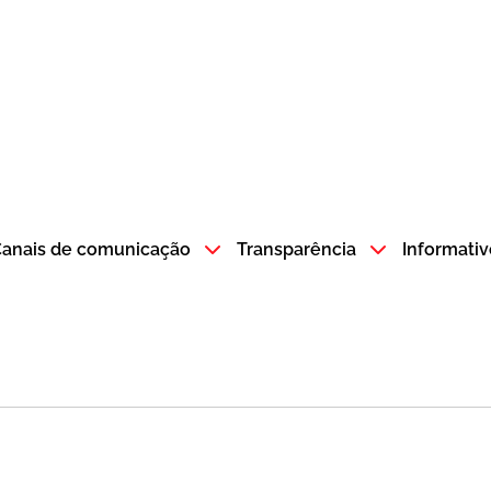
atempo SP GOV BR direciona para a página inicial
anais de comunicação
Transparência
Informativ