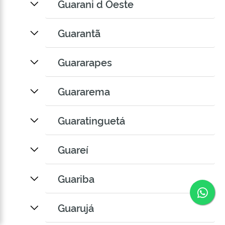
Guarani d Oeste
Guarantã
Guararapes
Guararema
Guaratinguetá
Guareí
Guariba
Co
Guarujá