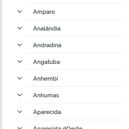
Amparo
Analândia
Andradina
Angatuba
Anhembi
Anhumas
Aparecida
Aparecida dOeste