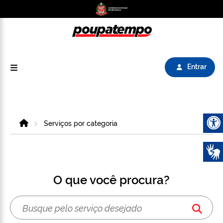
Logo do Poupatempo SP GOV BR direciona para
Entrar
Home
Serviços por categoria
Abrir 
O que você procura?