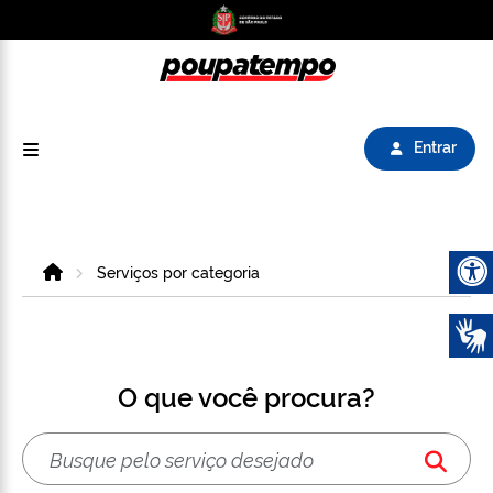
Logo do Poupatempo SP GOV BR direciona para
Entrar
Home
Serviços por categoria
Abrir 
O que você procura?