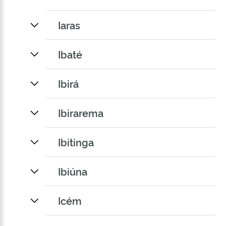
Iaras
Ibaté
Ibirá
Ibirarema
Ibitinga
Ibiúna
Icém