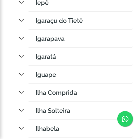
Iepê
Igaraçu do Tietê
Igarapava
Igaratá
Iguape
Ilha Comprida
Ilha Solteira
Co
Ilhabela