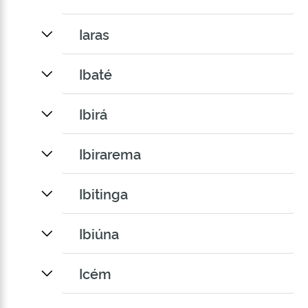
Iaras
Ibaté
Ibirá
Ibirarema
Ibitinga
Ibiúna
Icém