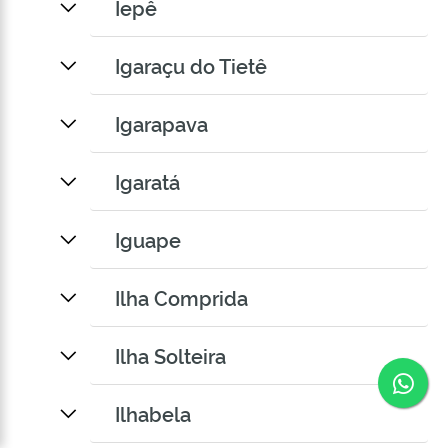
Iepê
Igaraçu do Tietê
Igarapava
Igaratá
Iguape
Ilha Comprida
Ilha Solteira
Co
Ilhabela