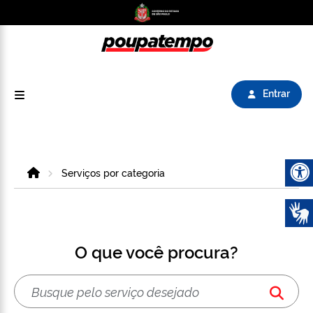
Logo do Poupatempo SP GOV BR direciona para
Entrar
Home
Serviços por categoria
Abrir 
O que você procura?