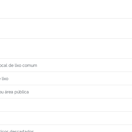
local de lixo comum
 lixo
ou área pública
sticos descartados