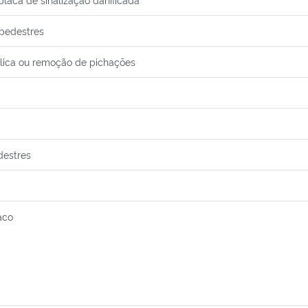
 pedestres
blica ou remoção de pichações
destres
aco