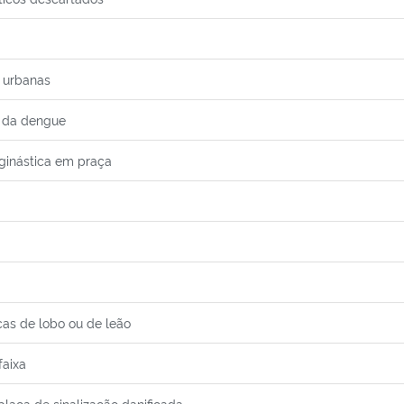
s urbanas
o da dengue
 ginástica em praça
cas de lobo ou de leão
faixa
placa de sinalização danificada