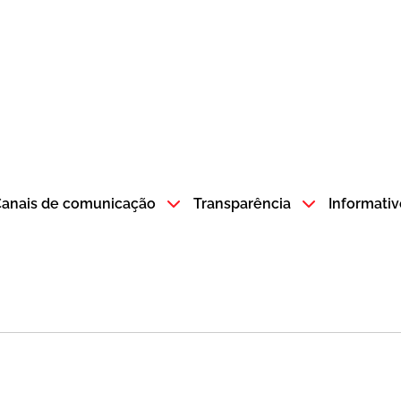
atempo SP GOV BR direciona para a página inicial
anais de comunicação
Transparência
Informativ