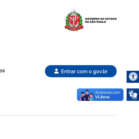
Logo Gover
os
Entrar com o gov.br
Abrir 