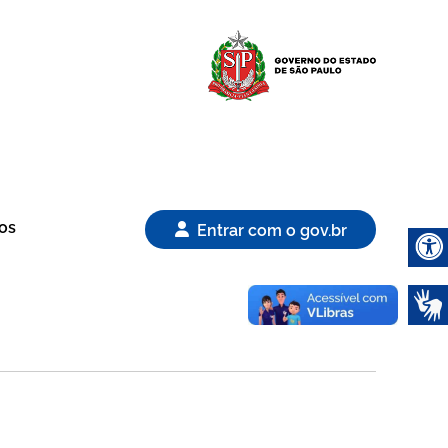
Logo Gover
os
Entrar com o gov.br
Abrir 