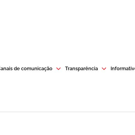
atempo SP GOV BR direciona para a página inicial
anais de comunicação
Transparência
Informativ