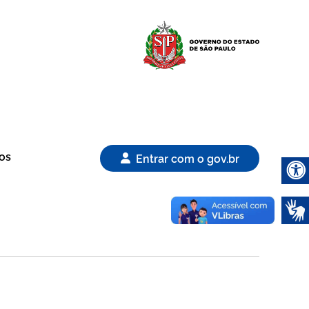
Logo Gover
os
Entrar com o gov.br
Abrir 