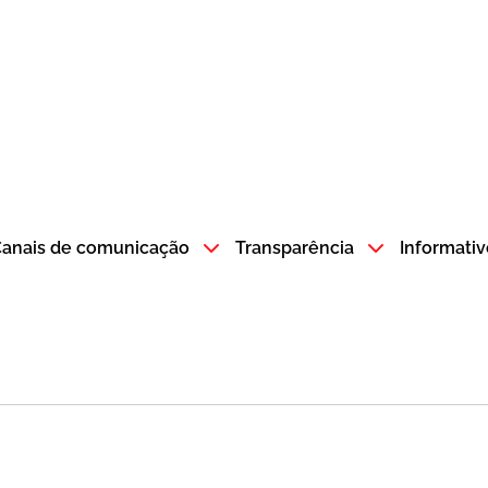
atempo SP GOV BR direciona para a página inicial
anais de comunicação
Transparência
Informativ