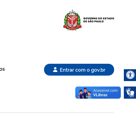
Logo Gover
os
Entrar com o gov.br
Abrir 