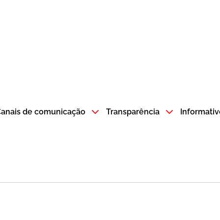
atempo SP GOV BR direciona para a página inicial
anais de comunicação
Transparência
Informativ