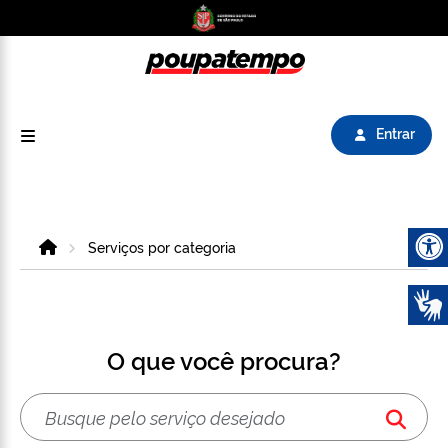
Logo do Poupatempo SP GOV BR direciona para
Entrar
Home
Serviços por categoria
Abrir 
O que você procura?