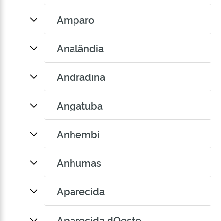
Amparo
Analândia
Andradina
Angatuba
Anhembi
Anhumas
Aparecida
Aparecida dOeste