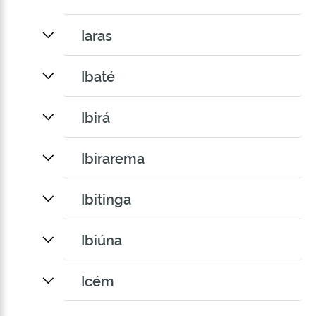
Iaras
Ibaté
Ibirá
Ibirarema
Ibitinga
Ibiúna
Icém