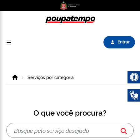
Logo do Poupatempo SP GOV BR direciona para
Entrar
Home
Serviços por categoria
Abrir 
O que você procura?