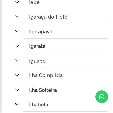
Iepê
Igaraçu do Tietê
Igarapava
Igaratá
Iguape
Ilha Comprida
Ilha Solteira
Co
Ilhabela