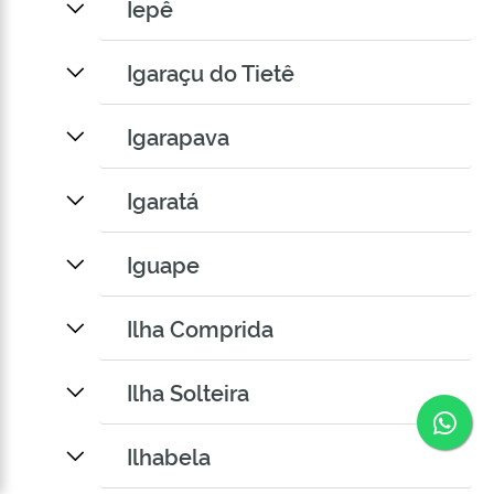
Iepê
Igaraçu do Tietê
Igarapava
Igaratá
Iguape
Ilha Comprida
Ilha Solteira
Co
Ilhabela