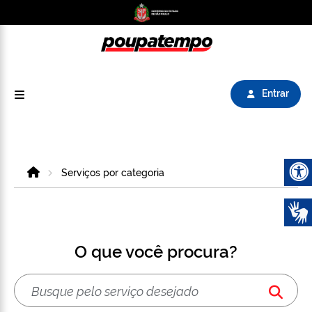
Logo do Poupatempo SP GOV BR direciona para
Entrar
Home
Serviços por categoria
Abrir 
O que você procura?