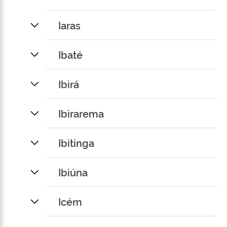
Iaras
Ibaté
Ibirá
Ibirarema
Ibitinga
Ibiúna
Icém