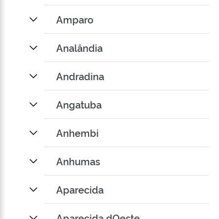
Amparo
Analândia
Andradina
Angatuba
Anhembi
Anhumas
Aparecida
Aparecida dOeste