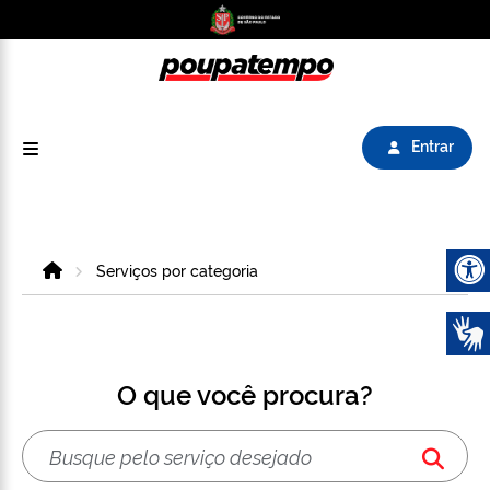
Logo do Poupatempo SP GOV BR direciona para
Entrar
Home
Serviços por categoria
Abrir 
O que você procura?