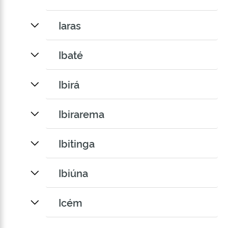
Iaras
Ibaté
Ibirá
Ibirarema
Ibitinga
Ibiúna
Icém