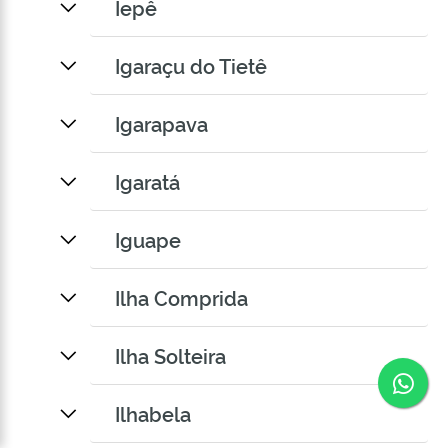
Iepê
Igaraçu do Tietê
Igarapava
Igaratá
Iguape
Ilha Comprida
Ilha Solteira
Co
Ilhabela