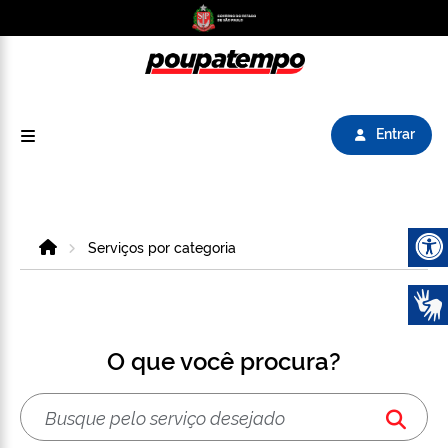
Logo do Poupatempo SP GOV BR direciona para
Entrar
Home
Serviços por categoria
Abrir 
O que você procura?