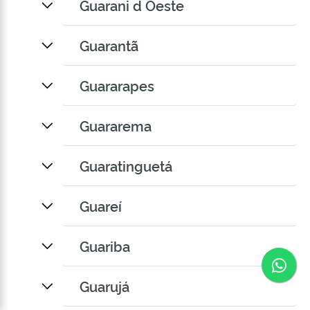
Guarani d Oeste
Guarantã
Guararapes
Guararema
Guaratinguetá
Guareí
Guariba
Co
Guarujá