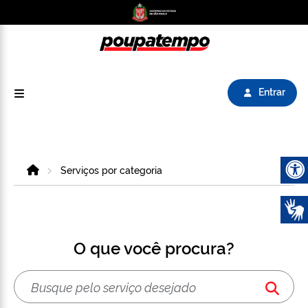
Logo do Poupatempo SP GOV BR direciona para
Entrar
Home
Serviços por categoria
Abrir 
O que você procura?