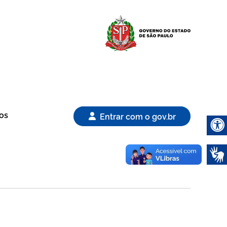
Logo Gover
os
Entrar com o gov.br
Abrir 