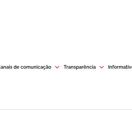
atempo SP GOV BR direciona para a página inicial
anais de comunicação
Transparência
Informativ