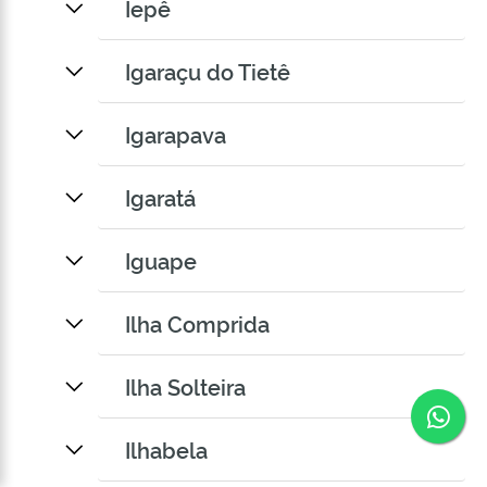
Iepê
Igaraçu do Tietê
Igarapava
Igaratá
Iguape
Ilha Comprida
Ilha Solteira
Co
Ilhabela