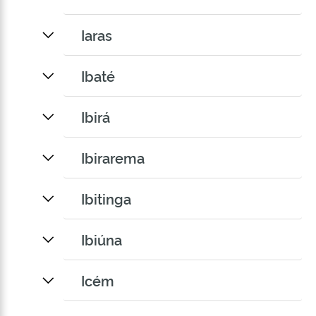
Iaras
Ibaté
Ibirá
Ibirarema
Ibitinga
Ibiúna
Icém