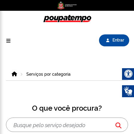
Logo do Poupatempo SP GOV BR direciona para
Entrar
Home
Serviços por categoria
Abrir 
O que você procura?