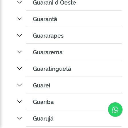
Guarani d Oeste
Guarantã
Guararapes
Guararema
Guaratinguetá
Guareí
Guariba
Co
Guarujá