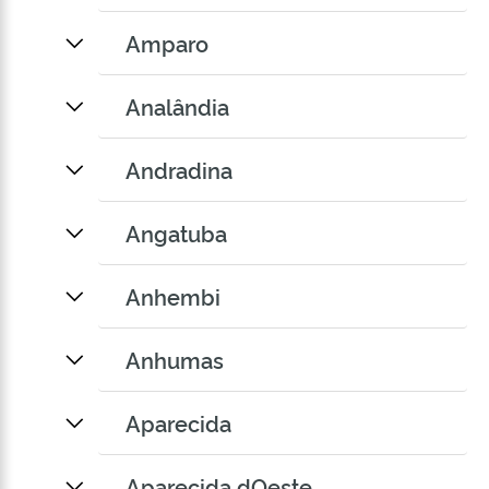
Amparo
Analândia
Andradina
Angatuba
Anhembi
Anhumas
Aparecida
Aparecida dOeste