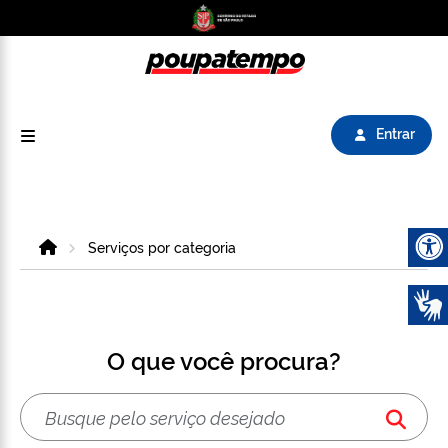
Logo do Poupatempo SP GOV BR direciona para
Entrar
Home
Serviços por categoria
Abrir 
O que você procura?