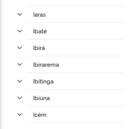
Iaras
Ibaté
Ibirá
Ibirarema
Ibitinga
Ibiúna
Icém