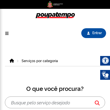
Logo do Poupatempo SP GOV BR direciona para
Entrar
Home
Serviços por categoria
Abrir 
O que você procura?