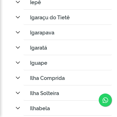
Iepê
Igaraçu do Tietê
Igarapava
Igaratá
Iguape
Ilha Comprida
Ilha Solteira
Co
Ilhabela