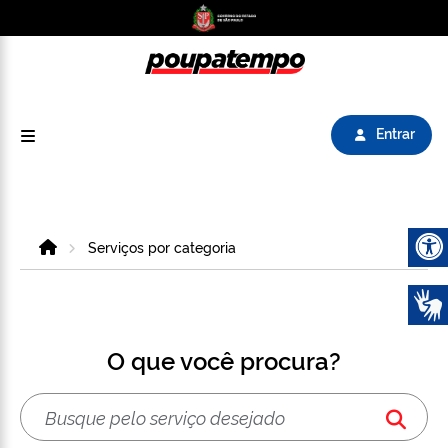
Logo do Poupatempo SP GOV BR direciona para
Entrar
Home
Serviços por categoria
Abrir 
O que você procura?