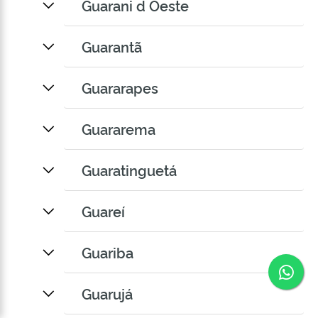
Guarani d Oeste
Guarantã
Guararapes
Guararema
Guaratinguetá
Guareí
Guariba
Co
Guarujá