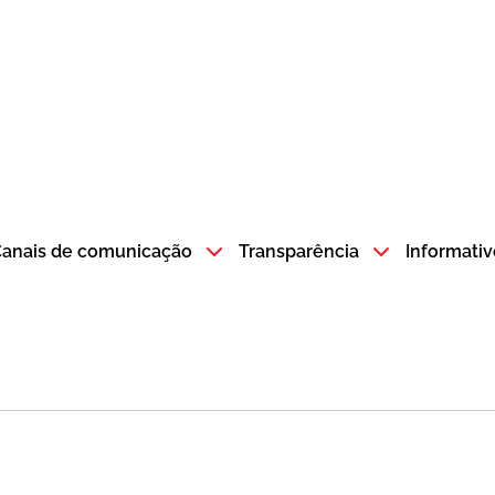
atempo SP GOV BR direciona para a página inicial
anais de comunicação
Transparência
Informativ