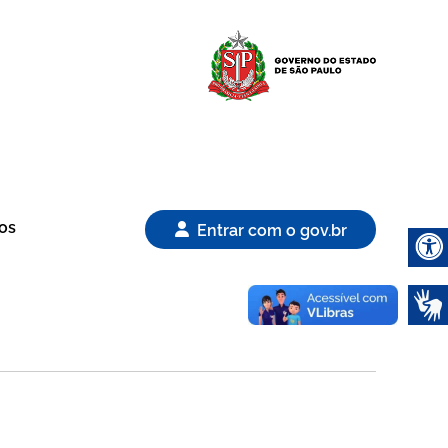
Logo Gover
os
Entrar com o gov.br
Abrir 