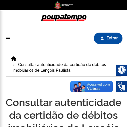
Logo do Poupatempo SP GOV BR direciona para
Entrar
Home
Consultar autenticidade da certidão de débitos
imobiliários de Lençóis Paulista
Abrir 
Consultar autenticidade
da certidão de débitos