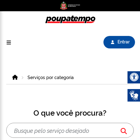
Logo do Poupatempo SP GOV BR direciona para
Entrar
Home
Serviços por categoria
Abrir 
O que você procura?