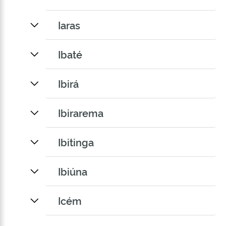
Iaras
Ibaté
Ibirá
Ibirarema
Ibitinga
Ibiúna
Icém