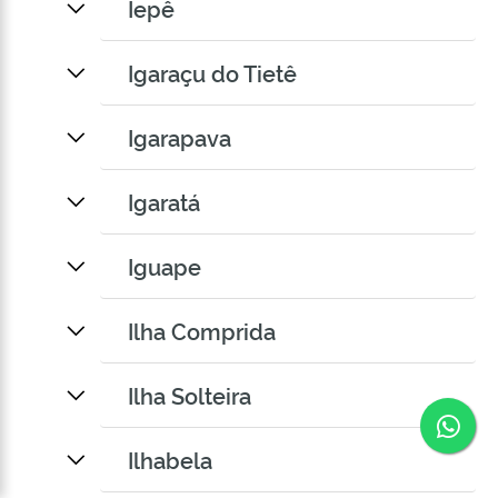
Iepê
Igaraçu do Tietê
Igarapava
Igaratá
Iguape
Ilha Comprida
Ilha Solteira
Co
Ilhabela