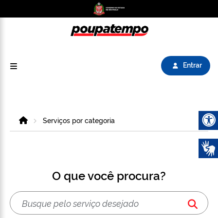
Logo do Poupatempo SP GOV BR direciona para
Entrar
Home
Serviços por categoria
Abrir 
O que você procura?