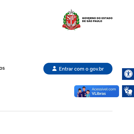
Logo Gover
os
Entrar com o gov.br
Abrir 