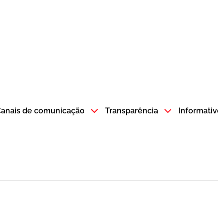
atempo SP GOV BR direciona para a página inicial
anais de comunicação
Transparência
Informativ