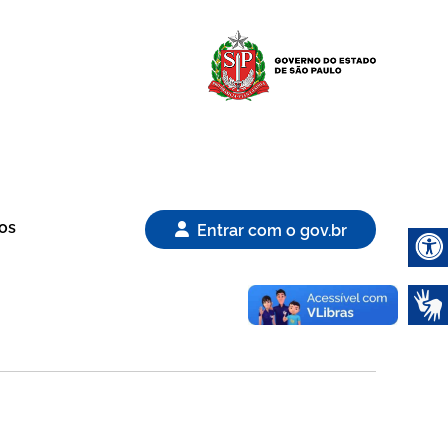
Logo Gover
os
Entrar com o gov.br
Abrir 