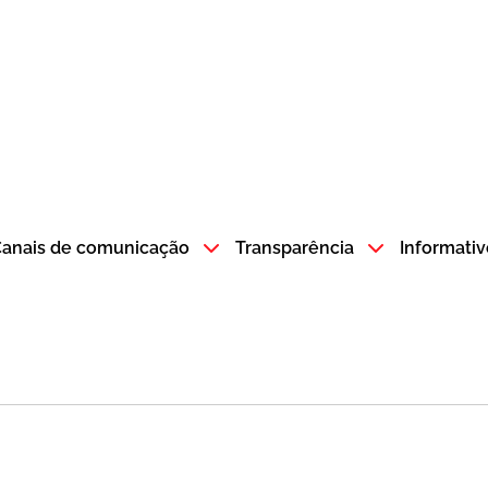
atempo SP GOV BR direciona para a página inicial
anais de comunicação
Transparência
Informativ