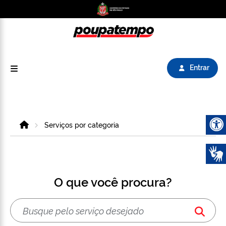
Logo do Poupatempo SP GOV BR direciona para
Entrar
Home
Serviços por categoria
Abrir 
O que você procura?