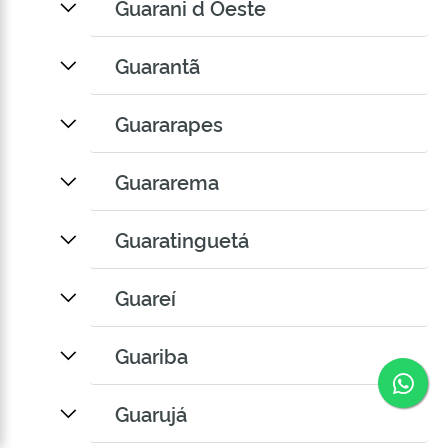
Guarani d Oeste
Guarantã
Guararapes
Guararema
Guaratinguetá
Guareí
Guariba
Co
Guarujá