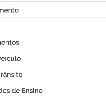
amento
mentos
eículo
trânsito
ades de Ensino