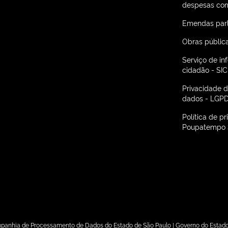
despesas com
Emendas par
Obras públic
Serviço de i
cidadão - SIC
Privacidade 
dados - LGP
Política de p
Poupatempo 
 São Paulo em nova janela
panhia de Processamento de Dados do Estado de São Paulo | Governo do Estado d