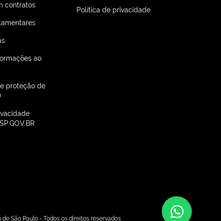
 contratos
Política de privacidade
lamentares
as
nformações ao
de proteção de
D
rivacidade
SP.GOV.BR
Conv
e São Paulo - Todos os direitos reservados