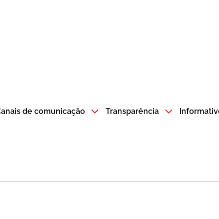
atempo SP GOV BR direciona para a página inicial
anais de comunicação
Transparência
Informativ