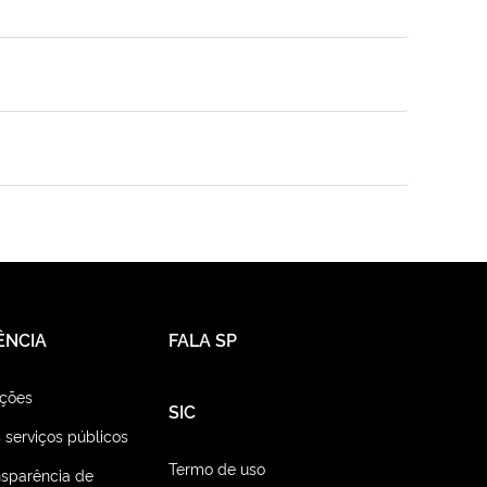
ÊNCIA
FALA SP
ações
SIC
 serviços públicos
Termo de uso
nsparência de