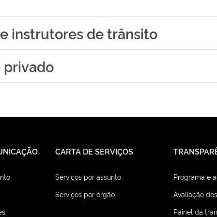
e instrutores de trânsito
 privado
UNICAÇÃO
CARTA DE SERVIÇOS
TRANSPAR
nto
Serviços por assunto
Programa e 
Serviços por órgão
Avaliação dos
es
Painel da tra