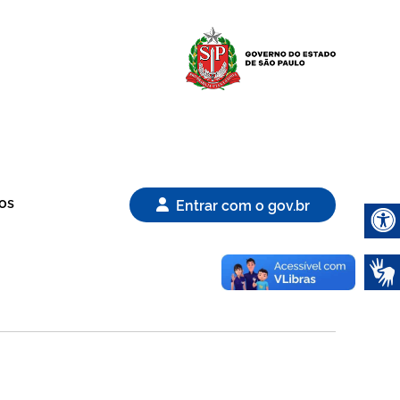
Logo Gover
os
Entrar com o gov.br
Abrir 